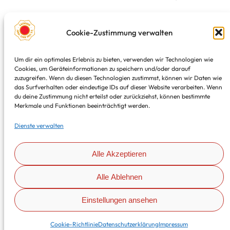
Mittwoch
Cookie-Zustimmung verwalten
17:50
–
19:15
Ort: Minoritenstraße
Um dir ein optimales Erlebnis zu bieten, verwenden wir Technologien wie
Fortgeschrittene (9 – 15 Jahre) NEWLINE Trainer(in):
Cookies, um Geräteinformationen zu speichern und/oder darauf
Adrian, Nele
zuzugreifen. Wenn du diesen Technologien zustimmst, können wir Daten wie
das Surfverhalten oder eindeutige IDs auf dieser Website verarbeiten. Wenn
du deine Zustimmung nicht erteilst oder zurückziehst, können bestimmte
Merkmale und Funktionen beeinträchtigt werden.
«
Vorheriger
Nächster
»
Dienste verwalten
Alle Akzeptieren
Alle Ablehnen
Einstellungen ansehen
Copyright 2024 – Aachener Judo-Club 1953 e.V.
Cookie-Richtlinie
Datenschutzerklärung
Impressum